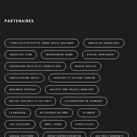
PARTENAIRES
SYNDICAT D'INITIATIVE ANHÉE MEUSE MOLIGNÉE
ABBAYE DE MAREDSOUS
MAGASINS SPAR
INTERMARCHÉ ANHÉE
PIRSON IMPRIMERIE
CHAMPAGNE GRASSET ET STERN ET GÎTE
BEGUIN MASSET
TONKA EXPLORE MEUSE
AUTOCARS ET VOYAGES DEBLIRE
BOUCHERIE DETRAUX
MASETTI SPRL-PELLETS ANNEVOIE
DEFITEC ÉLECTROS ET CUISINES
ESCARGOTIÈRE DE WARNANT
LA FRINGALE
BISCUITERIE DESTRÉE
VA THERM
SDC LOCATIONS
IDÉES IMMO
ESPRIT PIZZA
GARAGE CUSTINNE
DRINK CENTER D'ERMETON
AUX TROIS GOURMETS